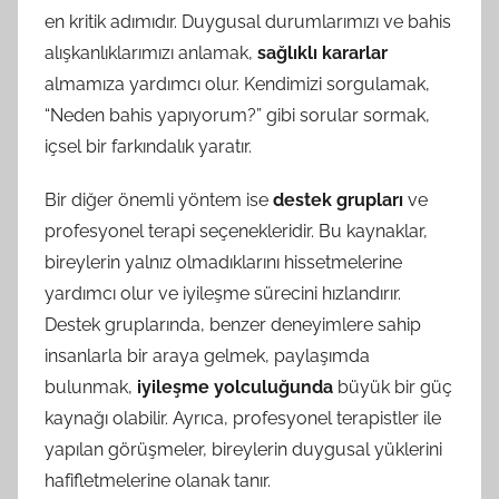
en kritik adımıdır. Duygusal durumlarımızı ve bahis
alışkanlıklarımızı anlamak,
sağlıklı kararlar
almamıza yardımcı olur. Kendimizi sorgulamak,
“Neden bahis yapıyorum?” gibi sorular sormak,
içsel bir farkındalık yaratır.
Bir diğer önemli yöntem ise
destek grupları
ve
profesyonel terapi seçenekleridir. Bu kaynaklar,
bireylerin yalnız olmadıklarını hissetmelerine
yardımcı olur ve iyileşme sürecini hızlandırır.
Destek gruplarında, benzer deneyimlere sahip
insanlarla bir araya gelmek, paylaşımda
bulunmak,
iyileşme yolculuğunda
büyük bir güç
kaynağı olabilir. Ayrıca, profesyonel terapistler ile
yapılan görüşmeler, bireylerin duygusal yüklerini
hafifletmelerine olanak tanır.