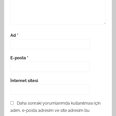
Ad
*
E-posta
*
İnternet sitesi
Daha sonraki yorumlarımda kullanılması için
adım, e-posta adresim ve site adresim bu