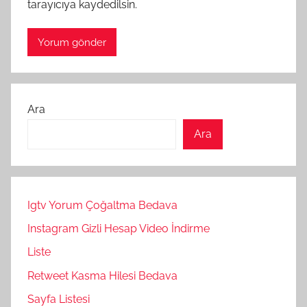
tarayıcıya kaydedilsin.
Ara
Ara
Igtv Yorum Çoğaltma Bedava
Instagram Gizli Hesap Video İndirme
Liste
Retweet Kasma Hilesi Bedava
Sayfa Listesi