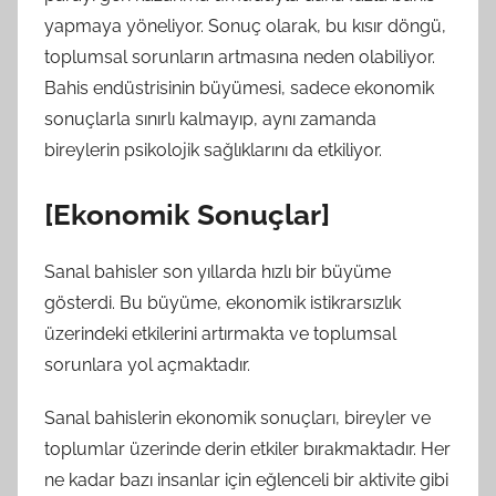
yapmaya yöneliyor. Sonuç olarak, bu kısır döngü,
toplumsal sorunların artmasına neden olabiliyor.
Bahis endüstrisinin büyümesi, sadece ekonomik
sonuçlarla sınırlı kalmayıp, aynı zamanda
bireylerin psikolojik sağlıklarını da etkiliyor.
[Ekonomik Sonuçlar]
Sanal bahisler son yıllarda hızlı bir büyüme
gösterdi. Bu büyüme, ekonomik istikrarsızlık
üzerindeki etkilerini artırmakta ve toplumsal
sorunlara yol açmaktadır.
Sanal bahislerin ekonomik sonuçları, bireyler ve
toplumlar üzerinde derin etkiler bırakmaktadır. Her
ne kadar bazı insanlar için eğlenceli bir aktivite gibi