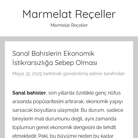
İçeriğe
Marmelat Reçeller
atla
Marmelat Reçeller
Sanal Bahislerin Ekonomik
İstikrarsızlığa Sebep Olması
Mayıs 31, 2025
tarihinde gönderilmiş
admin
tarafından
Sanal bahisler
, son yıllarda özellikle genç nüfus
arasında popülaritesini artırarak, ekonomik yapıyı
sarsacak boyutlara ulaşmıştır. Bu durum, sadece
bireylerin mali durumunu değil, aynı zamanda
toplumun genel ekonomik dengesini de tehdit
etmektedir. Peki, bu büyüme neden bu kadar