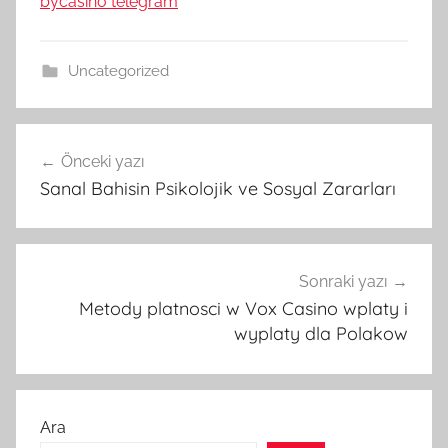
bycasino telegram
Uncategorized
Yazı
Önceki yazı
gezinmesi
Sanal Bahisin Psikolojik ve Sosyal Zararları
Sonraki yazı
Metody platnosci w Vox Casino wplaty i
wyplaty dla Polakow
Ara