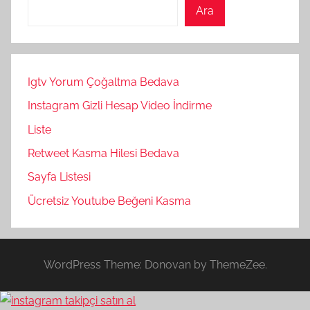
Ara
Igtv Yorum Çoğaltma Bedava
Instagram Gizli Hesap Video İndirme
Liste
Retweet Kasma Hilesi Bedava
Sayfa Listesi
Ücretsiz Youtube Beğeni Kasma
WordPress Theme: Donovan by ThemeZee.