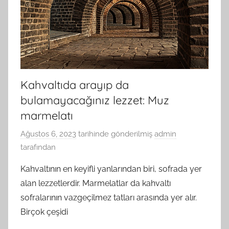
Kahvaltıda arayıp da
bulamayacağınız lezzet: Muz
marmelatı
Ağustos 6, 2023
tarihinde gönderilmiş
admin
tarafından
Kahvaltının en keyifli yanlarından biri, sofrada yer
alan lezzetlerdir. Marmelatlar da kahvaltı
sofralarının vazgeçilmez tatları arasında yer alır.
Birçok çeşidi