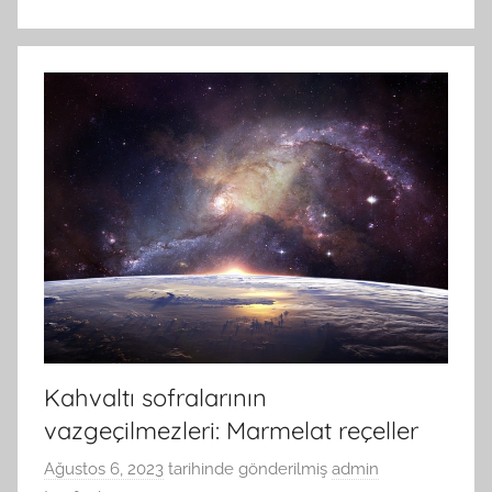
Kahvaltı sofralarının
vazgeçilmezleri: Marmelat reçeller
Ağustos 6, 2023
tarihinde gönderilmiş
admin