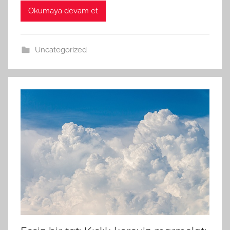
Okumaya devam et
Uncategorized