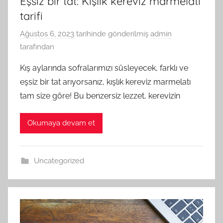
Eşsiz bir tat: Kışlık kereviz marmelatı
tarifi
Ağustos 6, 2023
tarihinde gönderilmiş
admin
tarafından
Kış aylarında sofralarımızı süsleyecek, farklı ve
eşsiz bir tat arıyorsanız, kışlık kereviz marmelatı
tam size göre! Bu benzersiz lezzet, kerevizin
Okumaya devam et
Uncategorized