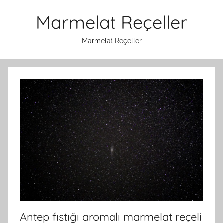
İçeriğe
Marmelat Reçeller
atla
Marmelat Reçeller
Antep fıstığı aromalı marmelat reçeli