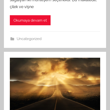
çilek ve vişne
Okumaya devam et
Uncategorized