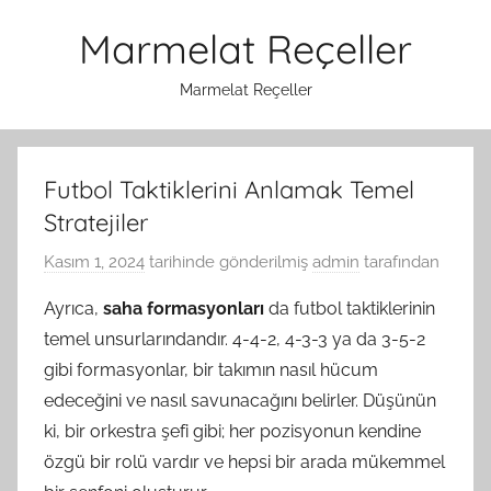
İçeriğe
Marmelat Reçeller
atla
Marmelat Reçeller
Futbol Taktiklerini Anlamak Temel
Stratejiler
Kasım 1, 2024
tarihinde gönderilmiş
admin
tarafından
Ayrıca,
saha formasyonları
da futbol taktiklerinin
temel unsurlarındandır. 4-4-2, 4-3-3 ya da 3-5-2
gibi formasyonlar, bir takımın nasıl hücum
edeceğini ve nasıl savunacağını belirler. Düşünün
ki, bir orkestra şefi gibi; her pozisyonun kendine
özgü bir rolü vardır ve hepsi bir arada mükemmel