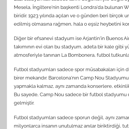
Mesela, İngiltere'nin başkenti Londra'da bulunan 
biridir. 1923 yılında açılan ve o günden beri birço
edilmiş olmasına rağmen, hala o eşsiz heybetini ko
Diğer bir efsanevi stadyum ise Arjantin'in Buenos 
takımının evi olan bu stadyum, adeta bir kale gibi yü
atmosferiyle tanınan La Bombonera, futbol tutkunları
Futbol stadyumları sadece spor müsabakaları için de
birer mekandır. Barcelona'nın Camp Nou Stadyumu, 
yapmakla kalmaz, aynı zamanda konserlere, etkinlikl
Bu sayede, Camp Nou sadece bir futbol stadyumu de
gelmiştir.
Futbol stadyumları sadece sporun değil, aynı zamand
milyonlarca insanın unutulmaz anılar biriktirdiği, t