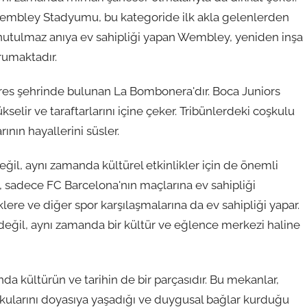
Wembley Stadyumu, bu kategoride ilk akla gelenlerden
k unutulmaz anıya ev sahipliği yapan Wembley, yeniden inşa
rumaktadır.
Aires şehrinde bulunan La Bombonera'dır. Boca Juniors
kselir ve taraftarlarını içine çeker. Tribünlerdeki coşkulu
nın hayallerini süsler.
ğil, aynı zamanda kültürel etkinlikler için de önemli
sadece FC Barcelona'nın maçlarına ev sahipliği
ere ve diğer spor karşılaşmalarına da ev sahipliği yapar.
ğil, aynı zamanda bir kültür ve eğlence merkezi haline
a kültürün ve tarihin de bir parçasıdır. Bu mekanlar,
utkularını doyasıya yaşadığı ve duygusal bağlar kurduğu