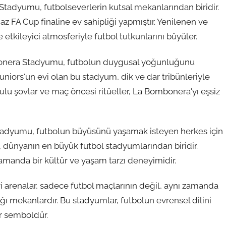
tadyumu, futbolseverlerin kutsal mekanlarından biridir.
z FA Cup finaline ev sahipliği yapmıştır. Yenilenen ve
ileyici atmosferiyle futbol tutkunlarını büyüler.
mbonera Stadyumu, futbolun duygusal yoğunluğunu
Juniors'un evi olan bu stadyum, dik ve dar tribünleriyle
ulu şovlar ve maç öncesi ritüeller, La Bombonera'yı eşsiz
tadyumu, futbolun büyüsünü yaşamak isteyen herkes için
 dünyanın en büyük futbol stadyumlarından biridir.
amanda bir kültür ve yaşam tarzı deneyimidir.
vi arenalar, sadece futbol maçlarının değil, aynı zamanda
ı mekanlardır. Bu stadyumlar, futbolun evrensel dilini
er semboldür.