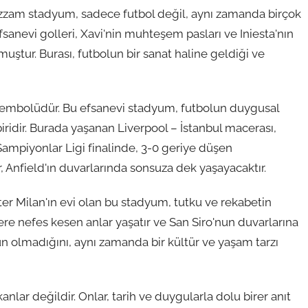
zzam stadyum, sadece futbol değil, aynı zamanda birçok
efsanevi golleri, Xavi'nin muhteşem pasları ve Iniesta'nın
tur. Burası, futbolun bir sanat haline geldiği ve
n sembolüdür. Bu efsanevi stadyum, futbolun duygusal
ridir. Burada yaşanan Liverpool – İstanbul macerası,
A Şampiyonlar Ligi finalinde, 3-0 geriye düşen
, Anfield'ın duvarlarında sonsuza dek yaşayacaktır.
Inter Milan'ın evi olan bu stadyum, tutku ve rekabetin
lere nefes kesen anlar yaşatır ve San Siro'nun duvarlarına
yun olmadığını, aynı zamanda bir kültür ve yaşam tarzı
ar değildir. Onlar, tarih ve duygularla dolu birer anıt