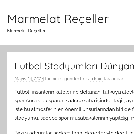
İçeriğe
atla
Marmelat Reçeller
Marmelat Reçeller
Futbol Stadyumları Dünyanı
Mayıs 24, 2024
tarihinde gönderilmiş
admin
tarafından
Futbol, insanların kalplerine dokunan, tutkuyu alev
spor. Ancak bu sporun sadece saha içinde değil, ayn
İşte bu atmosferin en önemli unsurlarından biri de 
stadyumu, sadece spor müsabakalarının yapıldığı m
Bazı stadyumlar, sadece tarihi değerleriyle değil, 