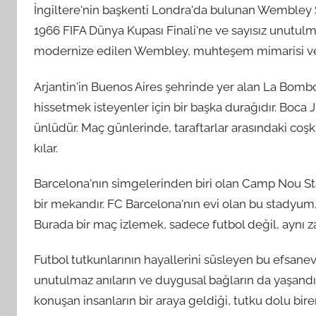
İngiltere'nin başkenti Londra'da bulunan Wembley S
1966 FIFA Dünya Kupası Finali'ne ve sayısız unutulma
modernize edilen Wembley, muhteşem mimarisi ve etk
Arjantin'in Buenos Aires şehrinde yer alan La Bo
hissetmek isteyenler için bir başka durağıdır. Boca 
ünlüdür. Maç günlerinde, taraftarlar arasındaki coşk
kılar.
Barcelona'nın simgelerinden biri olan Camp Nou S
bir mekandır. FC Barcelona'nın evi olan bu stadyum,
Burada bir maç izlemek, sadece futbol değil, aynı z
Futbol tutkunlarının hayallerini süsleyen bu efsane
unutulmaz anıların ve duygusal bağların da yaşandığ
konuşan insanların bir araya geldiği, tutku dolu bir