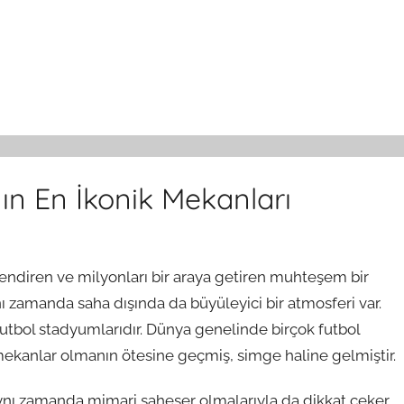
n En İkonik Mekanları
lendiren ve milyonları bir araya getiren muhteşem bir
ı zamanda saha dışında da büyüleyici bir atmosferi var.
futbol stadyumlarıdır. Dünya genelinde birçok futbol
ekanlar olmanın ötesine geçmiş, simge haline gelmiştir.
aynı zamanda mimari şaheser olmalarıyla da dikkat çeker.