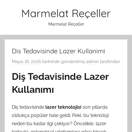
İçeriğe
Marmelat Reçeller
atla
Marmelat Reçeller
Dis Tedavisinde Lazer Kullanimi
Mayıs 18, 2026
tarihinde gönderilmiş
admin
tarafından
Diş Tedavisinde Lazer
Kullanımı
Diş tedavisinde
lazer teknolojisi
son yıllarda
oldukça popüler hale geldi. Peki, bu teknoloji
neden bu kadar ilgi çekiyor? Öncelikle, lazer
tedavisi, geleneksel yöntemlere göre birçok