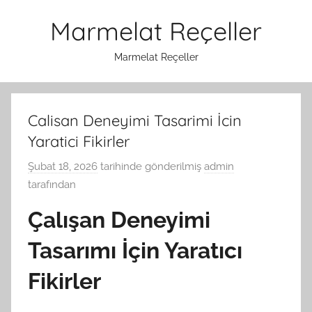
İçeriğe
Marmelat Reçeller
atla
Marmelat Reçeller
Calisan Deneyimi Tasarimi İcin
Yaratici Fikirler
Şubat 18, 2026
tarihinde gönderilmiş
admin
tarafından
Çalışan Deneyimi
Tasarımı İçin Yaratıcı
Fikirler