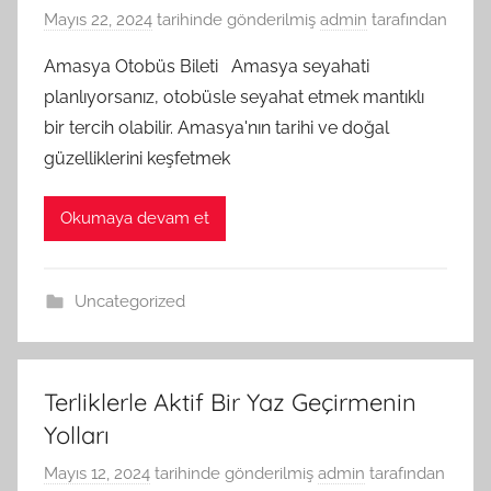
Mayıs 22, 2024
tarihinde gönderilmiş
admin
tarafından
Amasya Otobüs Bileti Amasya seyahati
planlıyorsanız, otobüsle seyahat etmek mantıklı
bir tercih olabilir. Amasya'nın tarihi ve doğal
güzelliklerini keşfetmek
Okumaya devam et
Uncategorized
Terliklerle Aktif Bir Yaz Geçirmenin
Yolları
Mayıs 12, 2024
tarihinde gönderilmiş
admin
tarafından