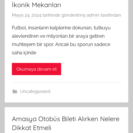
İkonik Mekanları
Mayıs 24, 2024
tarihinde gönderilmiş
admin
tarafından
Futbol, insanların kalplerine dokunan, tutkuyu
alevlendiren ve milyonları bir araya getiren
muhteşem bir spor. Ancak bu sporun sadece
saha içinde
Okumaya devam et
Uncategorized
Amasya Otobüs Bileti Alırken Nelere
Dikkat Etmeli