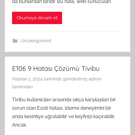
da bunlardan biridir. Bu hata, web sunucuları
Okumaya devam et
Uncategorized
E106 9 Hatası Çözümü Tivibu
Haziran 1, 2024
tarihinde gönderilmiş
admin
tarafından
Tivibu kullanıcıları arasında sıkça karşılaşılan bir
sorun olan E106 hatası, izleme deneyimini bir
anda kesintiye uğratabilir ve keyfinizi kaçırabilir.
Ancak,