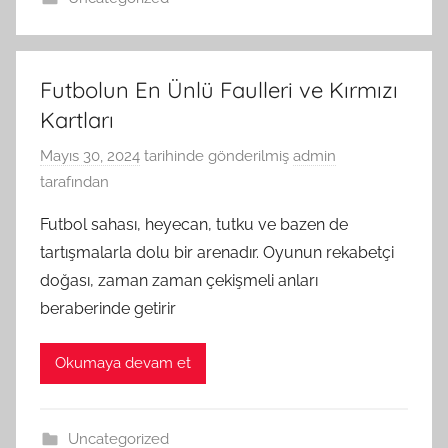
Futbolun En Ünlü Faulleri ve Kırmızı
Kartları
Mayıs 30, 2024
tarihinde gönderilmiş
admin
tarafından
Futbol sahası, heyecan, tutku ve bazen de
tartışmalarla dolu bir arenadır. Oyunun rekabetçi
doğası, zaman zaman çekişmeli anları
beraberinde getirir
Okumaya devam et
Uncategorized