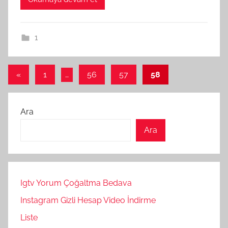
1
Yazı
Önceki
«
1
…
56
57
58
yazılar
sayfalaması
Ara
Ara
Igtv Yorum Çoğaltma Bedava
Instagram Gizli Hesap Video İndirme
Liste