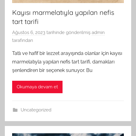
Kayısı marmelatıyla yapılan nefis
tart tarifi
Ağustos 6, 2023
tarihinde gönderilmiş
admin
tarafından
Tatlı ve hafif bir lezzet arayışında olanlar için kayısı
marmelatıyla yapılan nefis tart tarifi, damakları
şenlendiren bir seçenek sunuyor. Bu
Okumaya devam et
Uncategorized