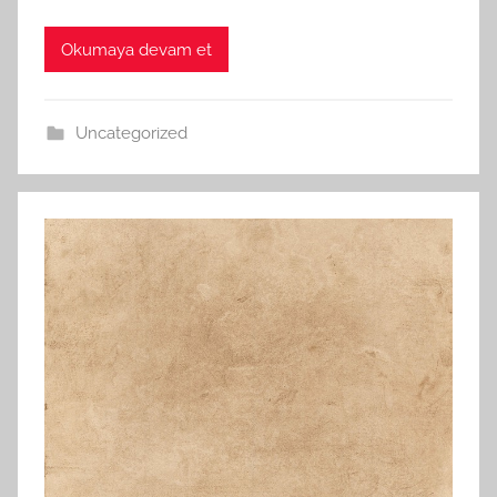
Okumaya devam et
Uncategorized