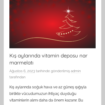
Kış aylarında vitamin deposu nar
marmelatı
Ağustos 6, 2023
tarihinde gönderilmiş
admin
tarafından
Kış aylarında soğuk hava ve az güneş ışığıyla
birlikte vücudumuzun ihtiyaç duyduğu
vitaminlerin alımı daha da önem kazanır. Bu