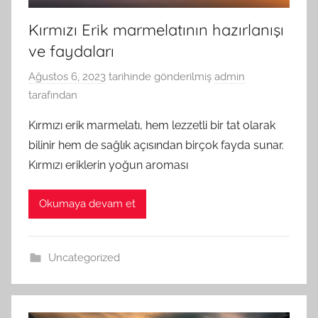
Kırmızı Erik marmelatının hazırlanışı
ve faydaları
Ağustos 6, 2023
tarihinde gönderilmiş
admin
tarafından
Kırmızı erik marmelatı, hem lezzetli bir tat olarak
bilinir hem de sağlık açısından birçok fayda sunar.
Kırmızı eriklerin yoğun aroması
Okumaya devam et
Uncategorized